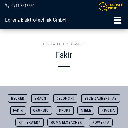
0711 7542550
Lorenz Elektrotechnik GmbH
ELEKTROKLEINGERAETE
Fakir
BEURER
BRAUN
DELONGHI
ESGE-ZAUBERSTAB
FAKIR
GRUNDIG
KRUPS
MIELE
NIVONA
RITTERWERK
ROMMELSBACHER
ROWENTA