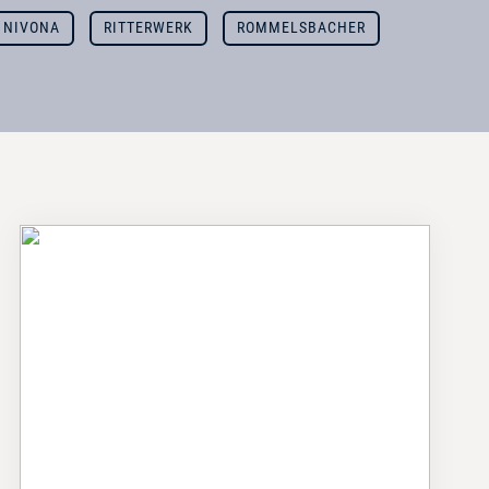
NIVONA
RITTERWERK
ROMMELSBACHER