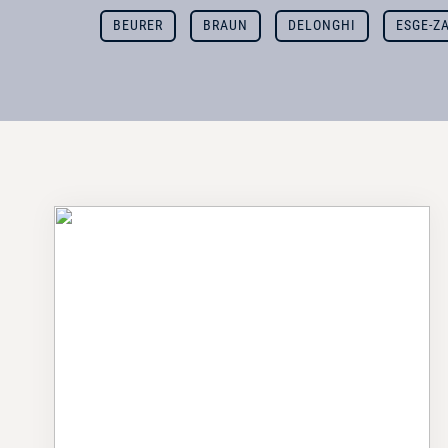
BEURER
BRAUN
DELONGHI
ESGE-Z